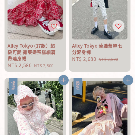
Alley Tokyo (17款）超
Alley Tokyo 滾邊蕾絲七
級可愛 荷葉邊蛋糕細肩
分緊身褲
帶連身裙
Sale
NT$ 2,680
Regular
NT$ 2,890
Sale
NT$ 2,580
Regular
price
price
NT$ 2,800
price
price
優惠
優惠