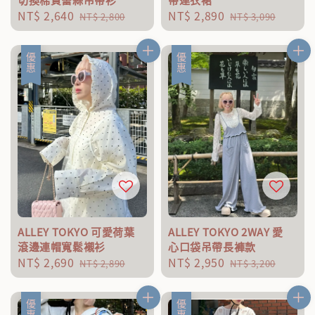
Sale
NT$ 2,640
Regular
Sale
NT$ 2,890
Regular
NT$ 2,800
NT$ 3,090
price
price
price
price
優惠
優惠
ALLEY TOKYO 可愛荷葉
ALLEY TOKYO 2WAY 愛
滾邊連帽寬鬆襯衫
心口袋吊帶長褲款
Sale
NT$ 2,690
Regular
Sale
NT$ 2,950
Regular
NT$ 2,890
NT$ 3,200
price
price
price
price
優惠
優惠