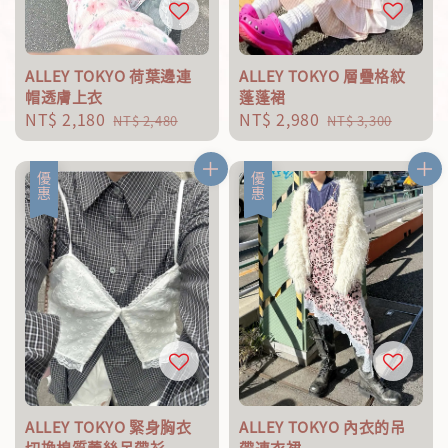
ALLEY TOKYO 荷葉邊連
ALLEY TOKYO 層疊格紋
帽透膚上衣
蓬蓬裙
Sale
NT$ 2,180
Regular
Sale
NT$ 2,980
Regular
NT$ 2,480
NT$ 3,300
price
price
price
price
優惠
優惠
ALLEY TOKYO 緊身胸衣
ALLEY TOKYO 內衣的吊
切換棉質蕾絲吊帶衫
帶連衣裙