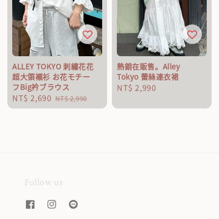
ALLEY TOKYO 刺繡花花
熱銷在販售。Alley
超大領襯衫 お花モチー
Tokyo 蕾絲連衣裙
フBig衿ブラウス
Regular
NT$ 2,990
Sale
NT$ 2,690
Regular
price
NT$ 2,990
price
price
Follow us