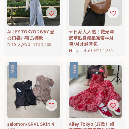
ALLEY TOKYO 2WAY 愛
✨ 日系大人感！微光澤
心口袋吊帶長褲款
皮革貼身減壓寬帶半月
Sale
NT$ 2,950
Regular
包/月牙斜背包
NT$ 3,200
Sale
NT$ 1,450
Regular
price
price
NT$ 1,680
price
price
優惠
優惠
salomon/GRVL SKIN 4
Alley Tokyo (17款）超