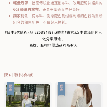
輕量丹寧
：捨棄傳統化纖運動布料，改用肥腿褲經典的
6oz 輕量丹寧布
，兼具垂墜感與牛仔質感。
獨家別注
：從布料、側線配色到蝴蝶刺繡顏色皆為重新
組合的獨家配色，不易與人撞衫。
#日本#代購#正品 #25SS#流行#時尚#東京#⚠️本賣場照片只
做分享用途，
商標、版權均屬該品牌所有人
您可能也喜歡
優惠
優惠