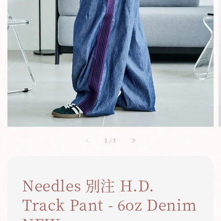
1
/
7
Needles 別注 H.D.
Track Pant - 6oz Denim