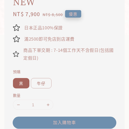
NEW
Sale
NT$ 7,900
Regular
優惠
NT$ 8,500
price
price
日本正品100%保證
滿2500即可免店到店運費
商品下單交期 : 7-14個工作天不含假日(包括國
定假日)
預購
黑
牛仔
數量
加入購物車