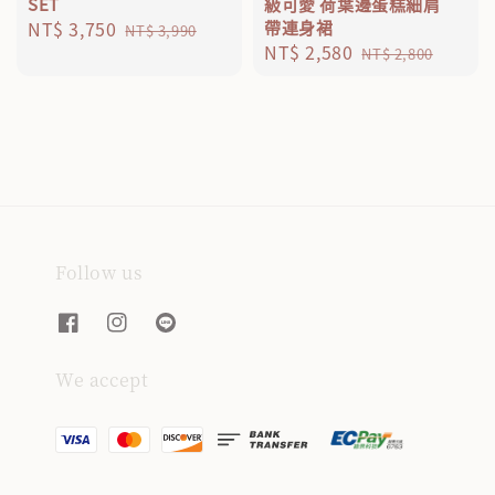
SET
級可愛 荷葉邊蛋糕細肩
Sale
NT$ 3,750
Regular
帶連身裙
NT$ 3,990
Sale
NT$ 2,580
Regular
price
price
NT$ 2,800
price
price
Follow us
We accept