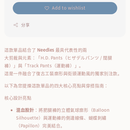
Add to wishlist
分享
這款單品結合了
Needles
最具代表性的兩
大剪裁與元素：「H.D. Pants（ヒザデルパンツ / 闊腿
褲）」與「Track Pants（運動褲）」。
這是一件融合了復古工裝廓形與街頭運動風的獨家別注款。
以下為您提煉這款單品的四大核心亮點與穿搭指南：
核心設計亮點
混血設計
：將肥腿褲的立體氣球廓形（Balloon
Silhouette）與運動褲的側邊線條、蝴蝶刺繡
（Papillon）完美結合。