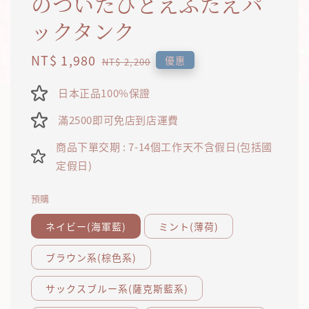
のついたひとえふたえパ
ックタンク
Sale
NT$ 1,980
Regular
優惠
NT$ 2,200
price
price
日本正品100%保證
滿2500即可免店到店運費
商品下單交期 : 7-14個工作天不含假日(包括國
定假日)
預購
ネイビー(海軍藍)
ミント(薄荷)
ブラウン系(棕色系)
サックスブルー系(薩克斯藍系)