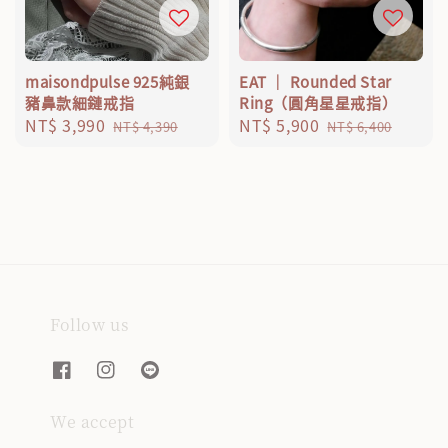
maisondpulse 925純銀
EAT ｜ Rounded Star
豬鼻款細鏈戒指
Ring（圓角星星戒指）
Sale
NT$ 3,990
Regular
Sale
NT$ 5,900
Regular
NT$ 4,390
NT$ 6,400
price
price
price
price
Follow us
We accept