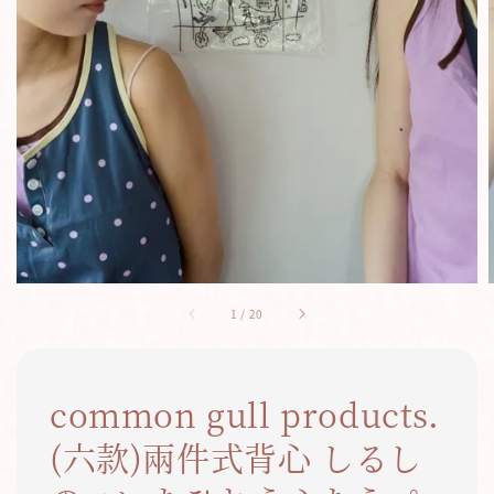
1
/
20
common gull products.
(六款)兩件式背心 しるし