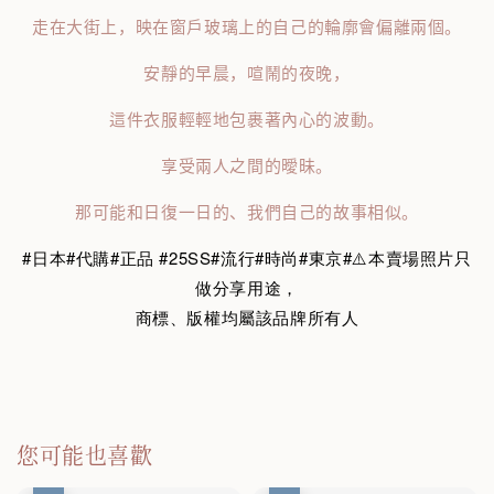
走在大街上，映在窗戶玻璃上的自己的輪廓會偏離兩個。
安靜的早晨，喧鬧的夜晚，
這件衣服輕輕地包裹著內心的波動。
享受兩人之間的曖昧。
那可能和日復一日的、我們自己的故事相似。
#日本#代購#正品 #25SS#流行#時尚#東京#⚠️本賣場照片只
做分享用途，
商標、版權均屬該品牌所有人
您可能也喜歡