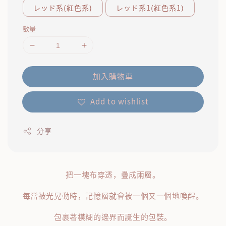
レッド系(紅色系)
レッド系1(紅色系1)
數量
加入購物車
Add to wishlist
分享
把一塊布穿透，疊成兩層。
每當被光晃動時，記憶層就會被一個又一個地喚醒。
包裹著模糊的邊界而誕生的包裝。