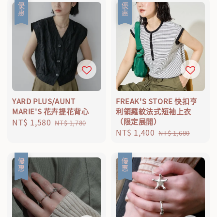
優惠
優惠
YARD PLUS/AUNT
FREAK'S STORE 快扣亨
MARIE'S 花卉提花背心
利領羅紋法式短袖上衣
Sale
NT$ 1,580
Regular
（限定展開）
NT$ 1,780
Sale
NT$ 1,400
Regular
price
price
NT$ 1,680
price
price
優惠
優惠