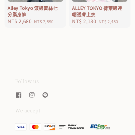
Alley Tokyo 滾邊蕾絲七
ALLEY TOKYO 荷葉邊連
分緊身褲
帽透膚上衣
Sale
NT$ 2,680
Regular
Sale
NT$ 2,180
Regular
NT$ 2,890
NT$ 2,480
price
price
price
price
Follow us
We accept