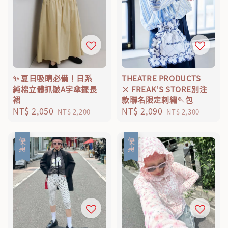
✨ 夏日吸睛必備！日系
THEATRE PRODUCTS
純棉立體抓皺A字傘擺長
× FREAK‘S STORE別注
裙
款聯名限定刺繡🪡包
Sale
NT$ 2,050
Regular
Sale
NT$ 2,090
Regular
NT$ 2,200
NT$ 2,300
price
price
price
price
優惠
優惠