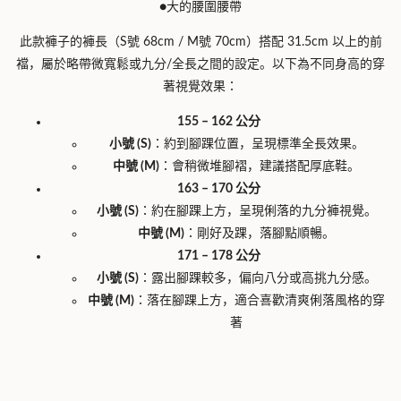
●大的腰圍腰帶
此款褲子的褲長（S號 68cm / M號 70cm）搭配 31.5cm 以上的前
襠，屬於略帶微寬鬆或九分/全長之間的設定。以下為不同身高的穿
著視覺效果：
155 – 162 公分
小號 (S)
：約到腳踝位置，呈現標準全長效果。
中號 (M)
：會稍微堆腳褶，建議搭配厚底鞋。
163 – 170 公分
小號 (S)
：約在腳踝上方，呈現俐落的九分褲視覺。
中號 (M)
：剛好及踝，落腳點順暢。
171 – 178 公分
小號 (S)
：露出腳踝較多，偏向八分或高挑九分感。
中號 (M)
：落在腳踝上方，適合喜歡清爽俐落風格的穿
著