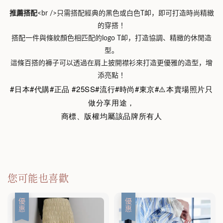
推薦搭配
<br />只需搭配經典的黑色或白色T卹，即可打造時尚精緻
的穿搭！
搭配一件與條紋顏色相匹配的logo T卹，打造協調、精緻的休閒造
型。
這條百搭的褲子可以透過在肩上披開襟衫來打造更優雅的造型，增
添亮點！
#日本#代購#正品 #25SS#流行#時尚#東京#⚠️本賣場照片只
做分享用途，
商標、版權均屬該品牌所有人
您可能也喜歡
優惠
優惠