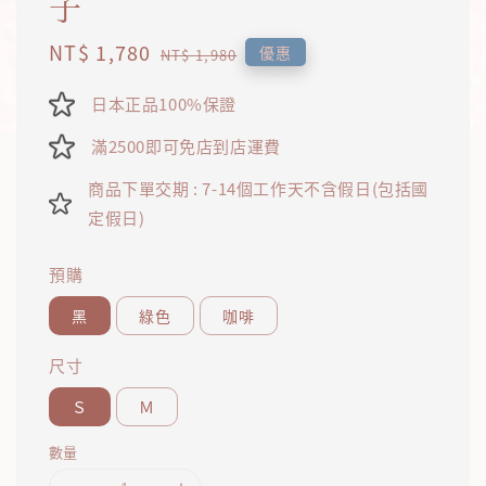
子
Sale
NT$ 1,780
Regular
優惠
NT$ 1,980
price
price
日本正品100%保證
滿2500即可免店到店運費
商品下單交期 : 7-14個工作天不含假日(包括國
定假日)
預購
黑
綠色
咖啡
尺寸
Ｓ
Ｍ
數量