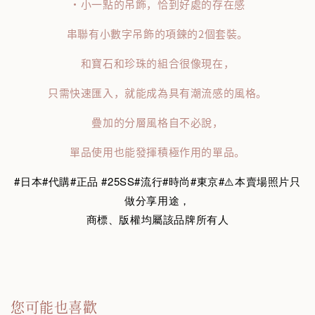
・小一點的吊飾，恰到好處的存在感
串聯有小數字吊飾的項鍊的2個套裝。
和寶石和珍珠的組合很像現在，
只需快速匯入，就能成為具有潮流感的風格。
疊加的分層風格自不必說，
單品使用也能發揮積極作用的單品。
#日本#代購#正品 #25SS#流行#時尚#東京#⚠️本賣場照片只
做分享用途，
商標、版權均屬該品牌所有人
您可能也喜歡