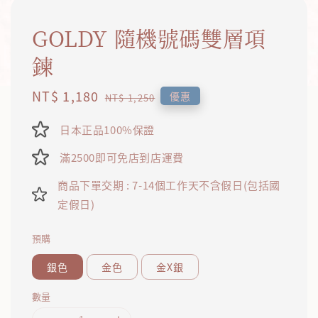
GOLDY 隨機號碼雙層項
鍊
Sale
NT$ 1,180
Regular
優惠
NT$ 1,250
price
price
日本正品100%保證
滿2500即可免店到店運費
商品下單交期 : 7-14個工作天不含假日(包括國
定假日)
預購
銀色
金色
金X銀
數量