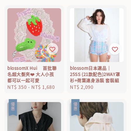
blossomX Hui 首批聯
blossom日本選品｜
名超大髮夾❤️ 大人小孩
25SS (21款配色)2WAY罩
都可以一起可愛
衫+荷葉連身泳裝 套裝組
Regular
NT$ 350
-
NT$ 1,680
Regular
NT$ 2,090
price
price
優惠
優惠