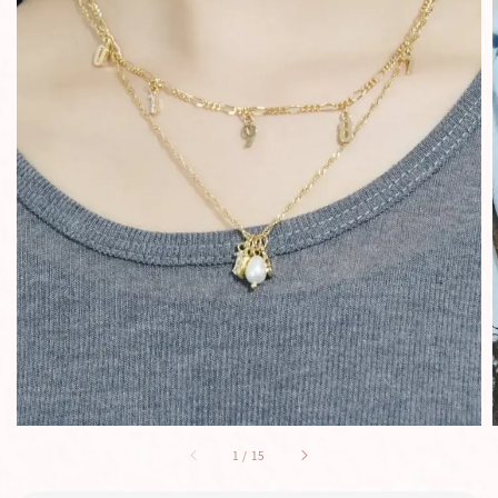
1
/
15