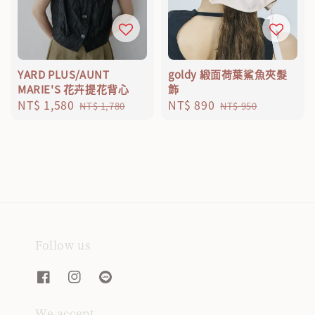
YARD PLUS/AUNT
goldy 緞面荷葉鯊魚夾髮
MARIE'S 花卉提花背心
飾
Sale
NT$ 1,580
Regular
Sale
NT$ 890
Regular
NT$ 1,780
NT$ 950
price
price
price
price
Follow us
We accept