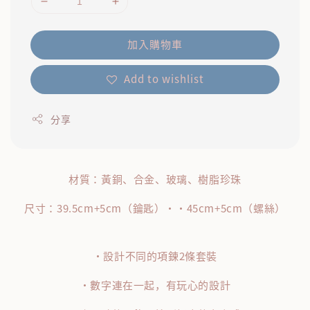
加入購物車
Add to wishlist
分享
材質：黃銅、合金、玻璃、樹脂珍珠
尺寸：39.5cm+5cm（鑰匙）・・45cm+5cm（螺絲）
・設計不同的項鍊2條套裝
・數字連在一起，有玩心的設計