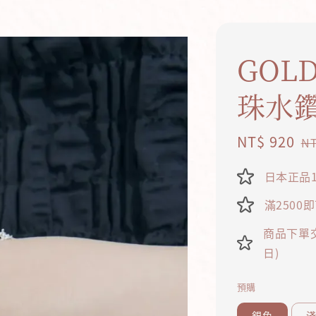
GOL
珠水
Sale
NT$ 920
R
NT
price
p
日本正品1
滿2500
商品下單交
日)
預購
銀色