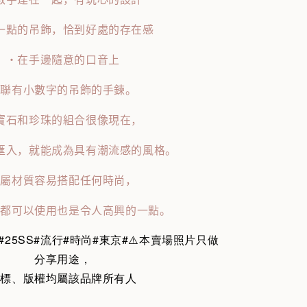
一點的吊飾，恰到好處的存在感
・在手邊隨意的口音上
串聯有小數字的吊飾的手鍊。
寶石和珍珠的組合很像現在，
匯入，就能成為具有潮流感的風格。
金屬材質容易搭配任何時尚，
季都可以使用也是令人高興的一點。
#25SS#流行#時尚#東京#⚠️本賣場照片只做
分享用途，
商標、版權均屬該品牌所有人