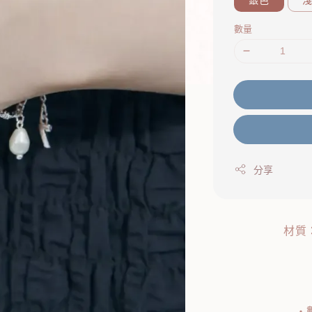
數量
分享
材質
・