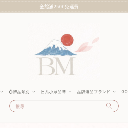
全館滿2500免運費
💍飾品類別
日系小眾品牌
品牌選品ブランド
GO
搜尋