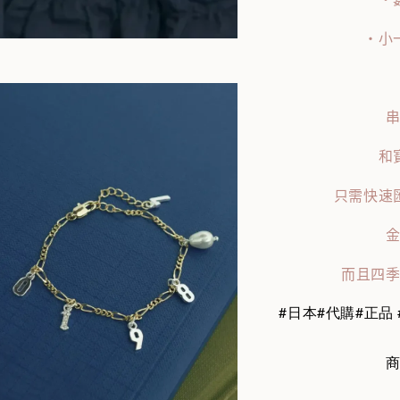
・小
和
只需快速
而且四
#日本#代購#正品 