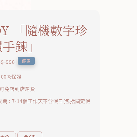
DY 「隨機數字珍
鑽手鍊」
egular
優惠
$ 990
rice
00%保證
即可免店到店運費
期 : 7-14個工作天不含假日(包括國定假
淺金色
金X銀